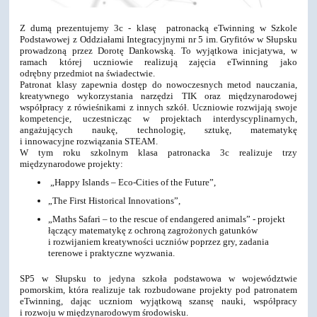
Z dumą prezentujemy 3c - klasę patronacką eTwinning w Szkole
Podstawowej z Oddziałami Integracyjnymi nr 5 im. Gryfitów w Słupsku
prowadzoną przez Dorotę Dankowską. To wyjątkowa inicjatywa, w
ramach której uczniowie realizują zajęcia eTwinning jako
odrębny przedmiot na świadectwie.
Patronat klasy zapewnia dostęp do nowoczesnych metod nauczania,
kreatywnego wykorzystania narzędzi TIK oraz międzynarodowej
współpracy z rówieśnikami z innych szkół. Uczniowie rozwijają swoje
kompetencje, uczestnicząc w projektach interdyscyplinarnych,
angażujących naukę, technologię, sztukę, matematykę
i innowacyjne rozwiązania STEAM.
W tym roku szkolnym klasa patronacka 3c realizuje trzy
międzynarodowe projekty:
„Happy Islands – Eco-Cities of the Future”,
„The First Historical Innovations”,
„Maths Safari – to the rescue of endangered animals” - projekt
łączący matematykę z ochroną zagrożonych gatunków
i rozwijaniem kreatywności uczniów poprzez gry, zadania
terenowe i praktyczne wyzwania.
SP5 w Słupsku to jedyna szkoła podstawowa w województwie
pomorskim, która realizuje tak rozbudowane projekty pod patronatem
eTwinning, dając uczniom wyjątkową szansę nauki, współpracy
i rozwoju w międzynarodowym środowisku.