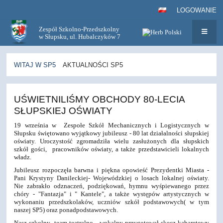
LOGOWANIE
Zespół Szkolno-Przedszkolny
w Słupsku, ul. Hubalczyków 7
WITAJ W SP5
AKTUALNOŚCI SP5
Aktualności
UŚWIETNILIŚMY OBCHODY 80-LECIA
SP5
SŁUPSKIEJ OŚWIATY
19 września w Zespołe Szkół Mechanicznych i Logistycznych w
Słupsku świętowano wyjątkowy jubileusz - 80 lat działalności słupskiej
oświaty. Uroczystość zgromadziła wielu zasłużonych dla słupskich
szkół gości, pracowników oświaty, a także przedstawicieli lokalnych
władz.
Jubileusz rozpoczęła barwna i piękna opowieść Prezydentki Miasta -
Pani Krystyny Danileckiej- Wojewódzkiej o losach lokalnej oświaty.
Nie zabrakło odznaczeń, podziękowań, hymnu wyśpiewanego przez
chóry - "Fantazja" i " Kantele", a także występów artystycznych w
wykonaniu przedszkolaków, uczniów szkół podstawowych( w tym
naszej SP5) oraz ponadpodstawowych.
Nasz szkolny team teatralno - wokalny przygotował skecz kabaretowy