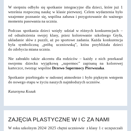
W sierpniu odbyło się spotkanie integracyjne dla dzieci, które już 1
września rozpoczną naukę w klasie pierwszej. Celem wydarzenia było
wzajemne poznanie się, wspólna zabawa i przygotowanie do ważnego
momentu pasowania na ucznia.
Podczas spotkania dzieci wzięły udział w różnych konkurencjach –
od odnalezienia swojej klasy, przez kolorowanie szkolnego Gryfa,
układanie słów z puzzli, aż po sportowe zadania. Każda konkurencja
była symboliczną „próbą uczniowską”, która przybliżała dzieci
do zdobycia miana ucznia.
Nie zabrakło także akcentu dla rodziców – każdy z nich przekazał
swojemu dziecku wyjątkową „supermoc” zapisaną na kolorowej
karteczce, tworząc wspólne
Drzewo Supermocy Pierwszaka
.
Spotkanie przebiegało w radosnej atmosferze i było pięknym wstępem
do nowego etapu w życiu naszych najmłodszych uczniów.
Katarzyna Kozak
ZAJĘCIA PLASTYCZNE W I C ZA NAMI
W roku szkolnym 2024/ 2025 chętni uczniowie z klasy 1 c uczęszczali