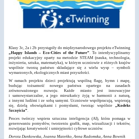
Klasy 3c, 2a i 2b przystąpiły do międzynarodowego projektu eTwinning
„Happy Islands – Eco-Cities of the Future”
. To interdyscyplinarny
projekt edukacyjny oparty na metodzie STEAM (nauka, technologia,
inżynieria, sztuka, matematyka), w którym uczniowie z różnych krajów
wspólnie tworzą państwo składające się z wielu wysp – symboli
wymarzonych, ekologicznych miast przyszłości.
W ramach projektu dzieci projektują wspólną flagę, hymn i mapę,
budując tożsamość nowego państwa opartego na zasadach
zrównoważonego rozwoju. Każde miasto jest innowacyjne
i samowystarczalne, a jego mieszkańcy żyją w harmonii z naturą,
z innymi ludźmi i ze sobą samymi. Uczniowie współpracują, wspierają
się, dzielą obowiązkami i pomysłami, tworząc wspólnie
„Kodeks
Szczęścia”
.
Proces twórczy wspiera sztuczna inteligencja (AI), która pomaga w
generowaniu pomysłów, tworzeniu grafik, map, wizualizacji i tekstów,
rozwijając kreatywność i umiejętności cyfrowe uczniów.
Dorota Dankowska, Joanna Mateńko, Anna Radomska, Anna Bownik