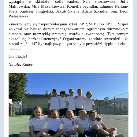
wystąpiła w składzie: Zofia Kmieć, Nela Snochowska, Julia
Malinowska, Mila Mazurkiewicz, Kornelia Szyndlar, Edmund Narkun-
Kletz, Andrzej Śmigielski, Jakub Skraba, Adam Szyndlar oraz Leon
Wałaszewski.
Zmierzyliśmy się z reprezentacjami szkół: SP 2, SP 6 oraz SP 11. Zespół
wykazał się bardzo dużym zaangażowaniem, ogromnym drużynowym
duchem oraz niezwykłą precyzją rzutów i zwinnością. Tym samym
okazał się bezkonkurencyjny! Organizatorzy zgodnie stwierdzili, że
zespół z „Piątki” był najlepszy, a tym samym przywiózł dyplom i złote
medale.
Gratulacje!
Natalia Kmieć