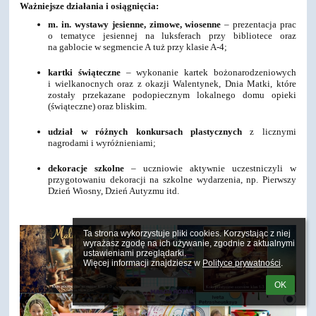
Ważniejsze działania i osiągnięcia:
m. in. wystawy jesienne, zimowe, wiosenne
– prezentacja prac
o tematyce jesiennej na luksferach przy bibliotece oraz
na gablocie w segmencie A tuż przy klasie A-4;
kartki świąteczne
– wykonanie kartek bożonarodzeniowych
i wielkanocnych oraz z okazji Walentynek, Dnia Matki, które
zostały przekazane podopiecznym lokalnego domu opieki
(świąteczne) oraz bliskim.
udział w różnych konkursach plastycznych
z licznymi
nagrodami i wyróżnieniami;
dekoracje szkolne
– uczniowie aktywnie uczestniczyli w
przygotowaniu dekoracji na szkolne wydarzenia, np. Pierwszy
Dzień Wiosny, Dzień Autyzmu itd.
Ta strona wykorzystuje pliki cookies. Korzystając z niej 
wyrażasz zgodę na ich używanie, zgodnie z aktualnymi 
ustawieniami przeglądarki.

Więcej informacji znajdziesz w 
Polityce prywatności
.
OK