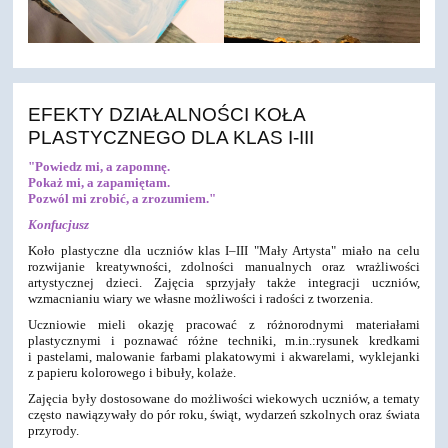
EFEKTY DZIAŁALNOŚCI KOŁA
PLASTYCZNEGO DLA KLAS I-III
"Powiedz mi, a zapomnę.
Pokaż mi, a zapamiętam.
Pozwól mi zrobić, a zrozumiem."
Konfucjusz
Koło plastyczne dla uczniów klas I–III "Mały Artysta" miało na celu
rozwijanie kreatywności, zdolności manualnych oraz wrażliwości
artystycznej dzieci. Zajęcia sprzyjały także integracji uczniów,
wzmacnianiu wiary we własne możliwości i radości z tworzenia.
Uczniowie mieli okazję pracować z różnorodnymi materiałami
plastycznymi i poznawać różne techniki, m.in.:
rysunek kredkami
i pastelami,
malowanie farbami plakatowymi i akwarelami,
wyklejanki
z papieru kolorowego i bibuły,
kolaże.
Zajęcia były dostosowane do możliwości wiekowych uczniów, a tematy
często nawiązywały do pór roku, świąt, wydarzeń szkolnych oraz świata
przyrody.