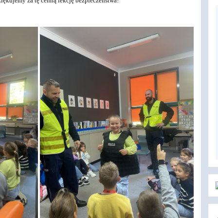
iękujemy za tę cenną lekcję bezpieczeństwa!