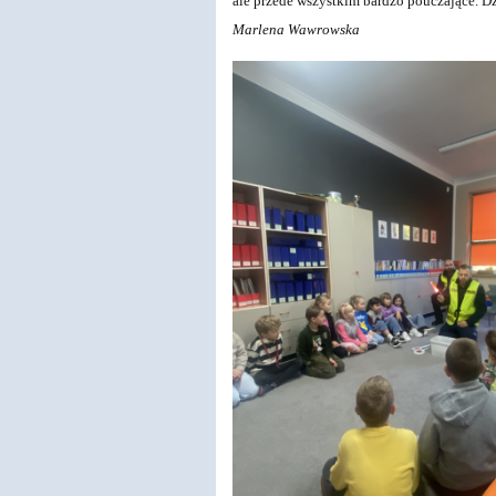
ale przede wszystkim bardzo pouczające.
Dz
Marlena Wawrowska