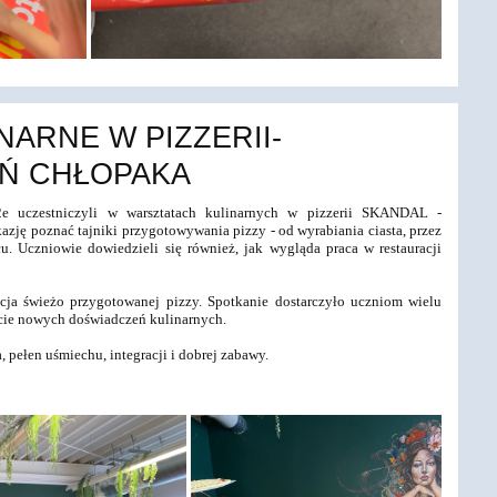
NARNE W PIZZERII-
EŃ CHŁOPAKA
2e
uczestniczyli w warsztatach kulinarnych w
pizzerii SKANDAL -
azję poznać tajniki
przygotowywania pizzy - od wyrabiania ciasta, przez
cu. Uczniowie dowiedzieli się również, jak wygląda praca w
restauracji
acja świeżo przygotowanej pizzy.
Spotkanie dostarczyło uczniom wielu
cie
nowych doświadczeń kulinarnych.
 pełen uśmiechu, integracji i dobrej
zabawy.