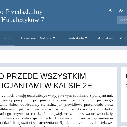
no-Przedszkolny
+
-
. Hubalczyków 7
ści SP5
Uczniowie i Rodzice
Przedszkole
Aktualności PM21
O PRZEDE WSZYSTKIM –
ICJANTAMI W KALSIE 2E
y 2e
mieli okazję uczestniczyć w
wyjątkowym spotkaniu z policjantami.
 swojej pracy oraz przypomnieli najważniejsze zasady
bezpiecznego
kania dzieci dowiedziały się m.in., jak prawidłowo
przechodzić przez
odblaskowe,
jak zachować ostrożność w drodze do szkoły i ze szkoły.
, którego używa na co dzień - największe
zainteresowanie wzbudziły
j
służbowy do zadań specjalnych.
Uczniowie z dużym zaangażowaniem
 i dzielili się swoimi spostrzeżeniami. Spotkanie było nie
tylko ciekawe,