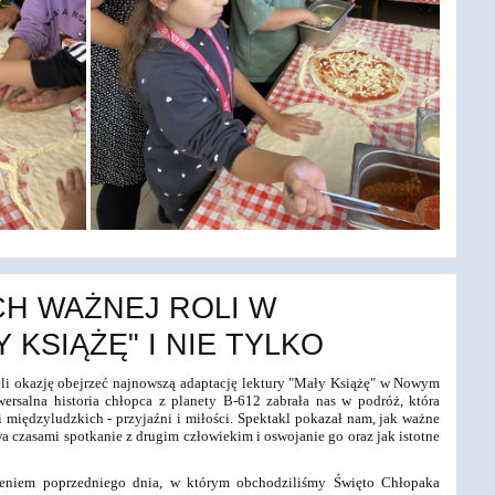
CH WAŻNEJ ROLI W
 KSIĄŻĘ" I NIE TYLKO
eli okazję obejrzeć najnowszą adaptację lektury "Mały Książę" w Nowym
ersalna historia chłopca z planety B-612 zabrała nas w podróż, która
 międzyludzkich - przyjaźni i miłości. Spektakl pokazał nam, jak ważne
wa czasami spotkanie z drugim człowiekim i oswojanie go oraz jak istotne
ieniem poprzedniego dnia, w którym obchodziliśmy Święto Chłopaka