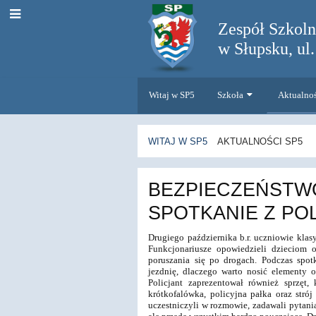
Zespół Szkol
w Słupsku, ul
Witaj w SP5
Szkoła
Aktualno
WITAJ W SP5
AKTUALNOŚCI SP5
Aktualności
BEZPIECZEŃSTW
SP5
SPOTKANIE Z POL
Drugiego października b.r. uczniowie klas
Funkcjonariusze opowiedzieli
dzieciom o
poruszania się po drogach.
Podczas spot
jezdnię, dlaczego warto nosić elementy 
Policjant
zaprezentował również sprzęt
krótkofalówka, policyjna pałka oraz stró
uczestniczyli w rozmowie,
zadawali pytania