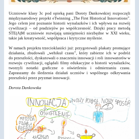
Uczniowie klasy 3c pod opieką pani Doroty Dankowskiej rozpoczęli
międzynarodowy projekt eTwinning „The First Historical Innovations”.
Jego celem jest poznanie historii wynalazków i ich wpływu na rozwój
cywilizacji – od pradziejów po współczesność. Dzięki pracy metodą
STE(A)M uczniowie rozwijają umiejętności niezbędne w XXI wieku,
takie jak kreatywność, współpraca i krytyczne myślenie.
W ramach projektu trzecioklasiści już: przygotowali plakaty promujące
działania, zbudowali „wehikuł czasu”, który zabierze ich w podróż
do przeszłości, dyskutowali o znaczeniu innowacji i roli innowatorów w
rozwoju cywilizacji, oglądali filmy edukacyjne o historii wynalazków,
tworzyli notatki graficzne o oświetleniu i odmierzaniu czasu.
Zapraszamy do śledzenia działań uczniów i wspólnego odkrywania
przeszłości przez pryzmat innowacji.
Dorota Dankowska