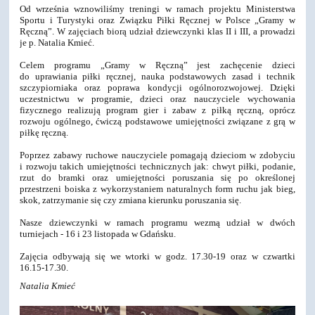
Od września wznowiliśmy treningi w ramach projektu Ministerstwa
Sportu i Turystyki oraz Związku Piłki Ręcznej w Polsce „Gramy w
Ręczną”. W zajęciach biorą udział dziewczynki klas II i III, a prowadzi
je p. Natalia Kmieć.
Celem programu „Gramy w Ręczną” jest zachęcenie dzieci
do uprawiania piłki ręcznej, nauka podstawowych zasad i technik
szczypiorniaka oraz poprawa kondycji ogólnorozwojowej. Dzięki
uczestnictwu w programie, dzieci oraz nauczyciele wychowania
fizycznego realizują program gier i zabaw z piłką ręczną, oprócz
rozwoju ogólnego, ćwiczą podstawowe umiejętności związane z grą w
piłkę ręczną.
Poprzez zabawy ruchowe nauczyciele pomagają dzieciom w zdobyciu
i rozwoju takich umiejętności technicznych jak: chwyt piłki, podanie,
rzut do bramki oraz umiejętności poruszania się po określonej
przestrzeni boiska z wykorzystaniem naturalnych form ruchu jak bieg,
skok, zatrzymanie się czy zmiana kierunku poruszania się.
Nasze dziewczynki w ramach programu wezmą udział w dwóch
turniejach - 16 i 23 listopada w Gdańsku.
Zajęcia odbywają się we wtorki w godz. 17.30-19 oraz w czwartki
16.15-17.30.
Natalia Kmieć