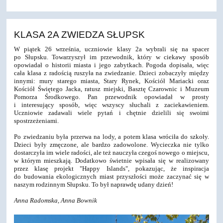
KLASA 2A ZWIEDZA SŁUPSK
W piątek 26 września, uczniowie klasy 2a wybrali się na spacer
po Słupsku. Towarzyszył im przewodnik, który w ciekawy sposób
opowiadał o historii miasta i jego zabytkach. Pogoda dopisała, więc
cała klasa z radością ruszyła na zwiedzanie. Dzieci zobaczyły między
innymi: mury starego miasta, Stary Rynek, Kościół Mariacki oraz
Kościół Świętego Jacka, ratusz miejski, Basztę Czarownic i Muzeum
Pomorza Środkowego. Pan przewodnik opowiadał w prosty
i interesujący sposób, więc wszyscy słuchali z zaciekawieniem.
Uczniowie zadawali wiele pytań i chętnie dzielili się swoimi
spostrzeżeniami.
Po zwiedzaniu była przerwa na lody, a potem klasa wróciła do szkoły.
Dzieci były zmęczone, ale bardzo zadowolone. Wycieczka nie tylko
dostarczyła im wiele radości, ale też nauczyła czegoś nowego o miejscu,
w którym mieszkają. Dodatkowo świetnie wpisała się w realizowany
przez klasę projekt "Happy Islands", pokazując, że inspiracja
do budowania ekologicznych miast przyszłości może zaczynać się w
naszym rodzinnym Słupsku. To był naprawdę udany dzień!
Anna Radomska, Anna Bownik