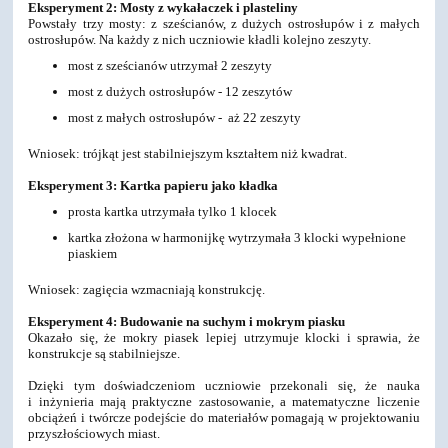
Eksperyment 2: Mosty z wykałaczek i plasteliny
Powstały trzy mosty: z sześcianów, z dużych ostrosłupów i z małych
ostrosłupów. Na każdy z nich uczniowie kładli kolejno zeszyty.
most z sześcianów utrzymał 2 zeszyty
most z dużych ostrosłupów - 12 zeszytów
most z małych ostrosłupów - aż 22 zeszyty
Wniosek: trójkąt jest stabilniejszym kształtem niż kwadrat.
Eksperyment 3: Kartka papieru jako kładka
prosta kartka utrzymała tylko 1 klocek
kartka złożona w harmonijkę wytrzymała 3 klocki wypełnione
piaskiem
Wniosek: zagięcia wzmacniają konstrukcję.
Eksperyment 4: Budowanie na suchym i mokrym piasku
Okazało się, że mokry piasek lepiej utrzymuje klocki i sprawia, że
konstrukcje są stabilniejsze.
Dzięki tym doświadczeniom uczniowie przekonali się, że nauka
i inżynieria mają praktyczne zastosowanie, a matematyczne liczenie
obciążeń i twórcze podejście do materiałów pomagają w projektowaniu
przyszłościowych miast.