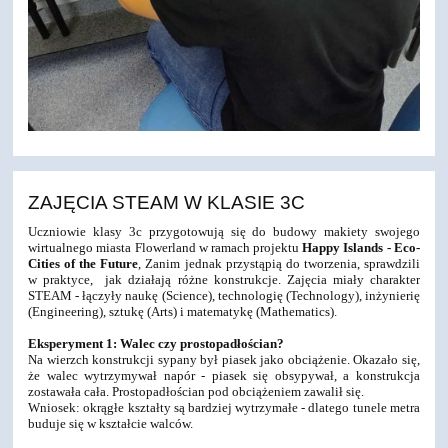
ZAJĘCIA STEAM W KLASIE 3C
Uczniowie klasy 3c przygotowują się do budowy makiety swojego
wirtualnego miasta Flowerland w ramach projektu
Happy Islands - Eco-
Cities of the Future
, Zanim jednak przystąpią do tworzenia, sprawdzili
w praktyce, jak działają różne konstrukcje. Zajęcia miały charakter
STEAM - łączyły naukę (Science), technologię (Technology), inżynierię
(Engineering), sztukę (Arts) i matematykę (Mathematics).
Eksperyment 1: Walec czy prostopadłościan?
Na wierzch konstrukcji sypany był piasek jako obciążenie. Okazało się,
że walec wytrzymywał napór - piasek się obsypywał, a konstrukcja
zostawała cała. Prostopadłościan pod obciążeniem zawalił się.
Wniosek: okrągłe kształty są bardziej wytrzymałe - dlatego tunele metra
buduje się w kształcie walców.