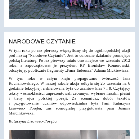
NARODOWE CZYTANIE
W tym roku po raz pierwszy włączyliśmy się do ogólnopolskiej akcji
pod nazwą "Narodowe Czytanie". Jest to coroczne działanie promujące
polską literaturę. Po raz pierwszy miało ono miejsce we wrześniu 2012
roku, a zapoczątkował je prezydent RP Bronisław Komorowski,
odczytując publicznie fragmenty „Pana Tadeusza” Adama Mickiewicza.
W tym roku w całym kraju propagowano twórczość Jana
Kochanowskiego. W naszej szkole akcja odbyła się 25 września na 6
godzinie lekcyjnej, a skierowana była do uczniów klas 7 i 8. Czytający
teksty - ósmoklasiści zaprezentowali zebranym wybrane fraszki, pieśni
i treny ojca polskiej poezji. Za scenariusz, dobór tekstów
i przygotowanie uczniów odpowiedzialna była Pani Katarzyna
Lisowiec- Poręba, zaś scenografię przygotowała pani Joanna
Marcinkowska.
Katarzyna Lisowiec- Poręba