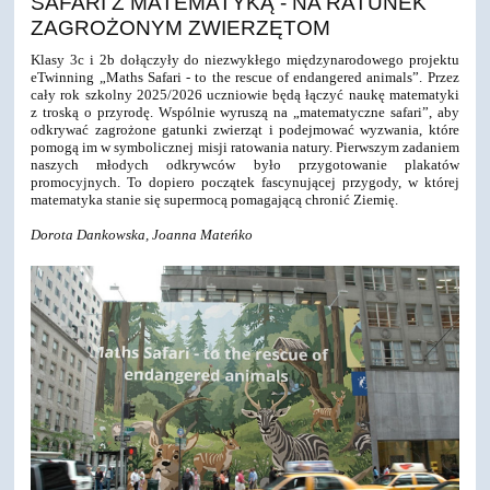
SAFARI Z MATEMATYKĄ - NA RATUNEK
ZAGROŻONYM ZWIERZĘTOM
Klasy 3c i 2b dołączyły do niezwykłego międzynarodowego projektu
eTwinning „Maths Safari - to the rescue of endangered animals”. Przez
cały rok szkolny 2025/2026 uczniowie będą łączyć naukę matematyki
z troską o przyrodę. Wspólnie wyruszą na „matematyczne safari”, aby
odkrywać zagrożone gatunki zwierząt i podejmować wyzwania, które
pomogą im w symbolicznej misji ratowania natury. Pierwszym zadaniem
naszych młodych odkrywców było przygotowanie plakatów
promocyjnych. To dopiero początek fascynującej przygody, w której
matematyka stanie się supermocą pomagającą chronić Ziemię.
Dorota Dankowska, Joanna Mateńko