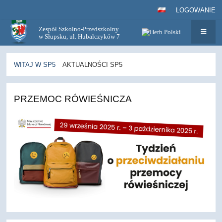
LOGOWANIE
Zespół Szkolno-Przedszkolny
w Słupsku, ul. Hubalczyków 7
WITAJ W SP5
AKTUALNOŚCI SP5
Aktualności
PRZEMOC RÓWIEŚNICZA
SP5