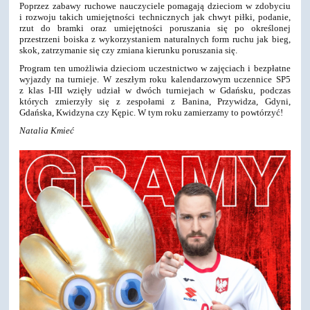
Poprzez zabawy ruchowe nauczyciele pomagają dzieciom w zdobyciu
i rozwoju takich umiejętności technicznych jak chwyt piłki, podanie,
rzut do bramki oraz umiejętności poruszania się po określonej
przestrzeni boiska z wykorzystaniem naturalnych form ruchu jak bieg,
skok, zatrzymanie się czy zmiana kierunku poruszania się.
Program ten umożliwia dzieciom uczestnictwo w zajęciach i bezpłatne
wyjazdy na turnieje. W zeszłym roku kalendarzowym uczennice SP5
z klas I-III wzięły udział w dwóch turniejach w Gdańsku, podczas
których zmierzyły się z zespołami z Banina, Przywidza, Gdyni,
Gdańska, Kwidzyna czy Kępic. W tym roku zamierzamy to powtórzyć!
Natalia Kmieć