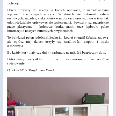
zwierząt.
Dzieci przyszły do szkoły w kocich opaskach, z namalowanymi
wąsikami i w strojach w cętki. W klasach nie brakowało zabaw
ruchowych, zagadek, ciekawostek o mruczkach oraz rozmów o tym, jak
odpowiedzialnie opiekować się zwierzętami. Powstały też przepiękne
prace plastyczne – kolorowe kotki, maski oraz lapbooki pełne
informacji o naszych futrzastych przyjaciołach.
To był dzień pełen radości, śmiechu i… kociej energii! Zabawa zabawą
ale oprócz niej dzieci uczyły się wrażliwości, empatii i troski
o zwierzęta.
Bo każdy kot - mały czy duży - zasługuje na miłość i bezpieczny dom.
Dziękujemy wszystkim uczniom i wychowawcom za wspólne
świętowanie!
Opiekun MSU Magdalena Małek