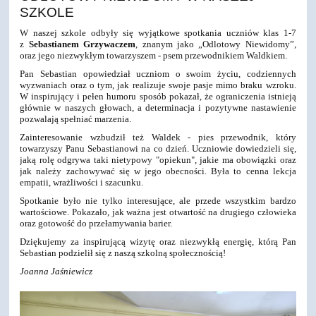
SZKOLE
W naszej szkole odbyły się wyjątkowe spotkania uczniów klas 1-7
z
Sebastianem Grzywaczem
, znanym jako „Odlotowy Niewidomy”,
oraz jego niezwykłym towarzyszem - psem przewodnikiem Waldkiem.
Pan Sebastian opowiedział uczniom o swoim życiu, codziennych
wyzwaniach oraz o tym, jak realizuje swoje pasje mimo braku wzroku.
W inspirujący i pełen humoru sposób pokazał, że ograniczenia istnieją
głównie w naszych głowach, a determinacja i pozytywne nastawienie
pozwalają spełniać marzenia.
Zainteresowanie wzbudził też Waldek - pies przewodnik, który
towarzyszy Panu Sebastianowi na co dzień. Uczniowie dowiedzieli się,
jaką rolę odgrywa taki nietypowy "opiekun", jakie ma obowiązki oraz
jak należy zachowywać się w jego obecności. Była to cenna lekcja
empatii, wrażliwości i szacunku.
Spotkanie było nie tylko interesujące, ale przede wszystkim bardzo
wartościowe. Pokazało, jak ważna jest otwartość na drugiego człowieka
oraz gotowość do przełamywania barier.
Dziękujemy za inspirującą wizytę oraz niezwykłą energię, którą Pan
Sebastian podzielił się z naszą szkolną społecznością!
Joanna Jaśniewicz