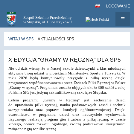
LOGOWANIE
Zespół Szkolno-Przedszkolny
w Słupsku, ul. Hubalczyków 7
WITAJ W SP5
AKTUALNOŚCI SP5
Aktualności
X EDYCJA "GRAMY W RĘCZNĄ" DLA SP5
SP5
Nie od dziś wiemy, że w Naszej Szkole dziewczynki z klas młodszych
aktywnie biorą udział w projektach Ministerstwa Sportu i Turystyki. W
roku 2026 będą kontynuowały przygodę z piłką ręczną dzięki
programowi wspófinansowanemu przez Związek Piłki Ręcznej w Polsce
„Gramy w ręczną”.
Programem zostało objętych około 360 szkół z całej
Polski, a SP5 jest jedyną zakwalifikowaną szkołą ze Słupska.
Celem programu „Gramy w Ręczną” jest zachęcenie dzieci
do uprawiania piłki ręcznej, nauka podstawowych zasad i technik
szczypiorniaka oraz poprawa kondycji ogólnorozwojowej. Dzięki
uczestnictwu w programie, dzieci oraz nauczyciele wychowania
fizycznego realizują program gier i zabaw z piłką ręczną, w czasie
którego, oprócz rozwoju ogólnego, ćwiczą podstawowe umiejętności
związane z grą w piłkę ręczną.