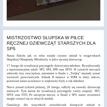
MISTRZOSTWO SŁUPSKA W PIŁCE
RĘCZNEJ DZIEWCZĄT STARSZYCH DLA
SP5
Nasza Szkoła jak co roku wzięła czynny udział w rozgrywkach
Słupskiej Olimpiady Młodzieży w piłce ręcznej dziewcząt.
17 lutego do rywalizacji przystąpiły dziewczęta młodsze. Rywalizowały
z reprezentacjami szkół: SP3, SP4, SP8 oraz SP10. W czterech meczach
odniosły trzy zwycięstwa, natomiast w finale z „Trójką” musiały uznać
wyższość przeciwniczek. Jednak II miejsce w SOM to duży sukces,
ponieważ nasze uczennice w większości były o rok młodsze.
Nieco ponad tydzień później, 26 lutego, odbyły się zawody dziewcząt
starszych. Tym razem do rywalizacji przystąpiły cztery zespoły: SP3,
SP10 oraz STO. Po zaciętym meczu, w finale z SP3, nasze uczennice
mogły cieszyć się ze złotych medali.
Gratulacje dla wszystkich zawodniczek biorących udział w