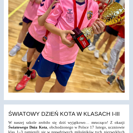
ŚWIATOWY DZIEŃ KOTA W KLASACH I-III
W naszej szkole zrobiło się dziś wyjątkowo… mrucząco! Z okazji
Światowego Dnia Kota
, obchodzonego w Polsce 17 lutego, uczniowie
klas 1–3 zamienili się w prawdziwych miłośników tych niezwykłych