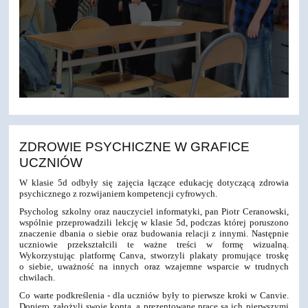
ZDROWIE PSYCHICZNE W GRAFICE
UCZNIÓW
W klasie 5d odbyły się zajęcia łączące edukację dotyczącą zdrowia
psychicznego z rozwijaniem kompetencji cyfrowych.
Psycholog szkolny oraz nauczyciel informatyki, pan Piotr Ceranowski,
wspólnie przeprowadzili lekcję w klasie 5d, podczas której poruszono
znaczenie dbania o siebie oraz budowania relacji z innymi. Następnie
uczniowie przekształcili te ważne treści w formę wizualną.
Wykorzystując platformę Canva, stworzyli plakaty promujące troskę
o siebie, uważność na innych oraz wzajemne wsparcie w trudnych
chwilach.
Co warte podkreślenia - dla uczniów były to pierwsze kroki w Canvie.
Dopiero założyli swoje konta, a prezentowane prace są ich pierwszymi