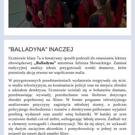
"BALLADYNA" INACZEJ
Uczniowie klasy 7a w kreatywny sposób podeszli do omawiania lektury
obowiązkowej
„
Balladyna
”
autorstwa
Juliusza Słowackiego
. Zamiast
tradycyjnej analizy tekstu przygotowali scenki dramowe, które
przeniosły akcję utworu we współczesne realia.
W przygotowanych przedstawieniach wydarzenia rozgrywały się m.in.
w studiu telewizyjnym, na komisariacie policji oraz na miejscu zbrodni
z udziałem detektywa. Uczniowie wcielali się w bohaterów dramatu,
przedstawiając wywiady, przesłuchania oraz śledztwo dotyczące
zbrodni popełnionej na Alinie. W formie programu telewizyjnego
analizowano przyczyny zaginięcia młodszej siostry, a podczas
policyjnego dochodzenia i rozmów z detektywem próbowano wyjaśnić
przebieg wydarzeń oraz ustalić winę bohaterki. W każdej ze scen
uczniowie dodali coś od siebie, wzbogacając fabułę utworu. Zadbali też
o elementy scenografii i charakteryzacji. Nie da się ukryć, że wykazali
się dużym zacięciem aktorskim i pomysłowością- w jednej ze scen
pojawił się nawet duch zmarłej Aliny.