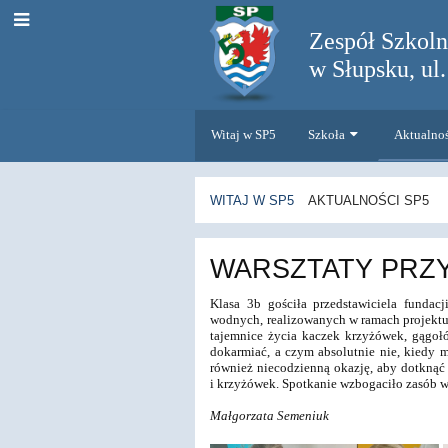
Zespół Szkol
w Słupsku, ul
Witaj w SP5
Szkoła
Aktualno
WITAJ W SP5
AKTUALNOŚCI SP5
Aktualności
WARSZTATY PRZ
SP5
Klasa 3b gościła przedstawiciela fundac
wodnych, realizowanych w ramach projektu
tajemnice życia kaczek krzyżówek, gągołó
dokarmiać, a czym absolutnie nie, kiedy m
również niecodzienną okazję, aby dotknąć 
i krzyżówek. Spotkanie wzbogaciło zasób w
Małgorzata Semeniuk