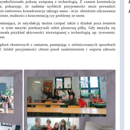
symbolizowało pokusę związaną z technologią. Z czasem konstrukcja
a, pokazując, że nadmiar szybkich przyjemności może prowadzić
lnie omówiono konsekwencje takiego stanu - m.in. obniżenie odczuwania
ienie, trudności z koncentracją czy problemy ze snem.
minająca, że satysfakcję można czerpać także z działań poza światem
 i w rytm muzyki przekazywali sobie pluszową piłkę. Gdy muzyka się
awała przykład aktywności niezwiązanej z technologią, np. rysowanie,
lem.
rządzeń ekranowych z umiarem, pamiętając o zróżnicowanych sposobach
ć źródeł przyjemności chroni przed uzależnieniem i wspiera zdrowie