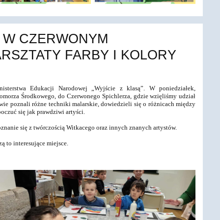
B W CZERWONYM
ARSZTATY FARBY I KOLORY
nisterstwa Edukacji Narodowej „Wyjście z klasą”. W poniedziałek,
Pomorza Środkowego, do Czerwonego Spichlerza, gdzie wzięliśmy udział
ie poznali różne techniki malarskie, dowiedzieli się o różnicach między
oczuć się jak prawdziwi artyści.
nanie się z twórczością Witkacego oraz innych znanych artystów.
ą to interesujące miejsce.