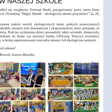
 W NASZEJ SZKOLE
odbył się wyjątkowy Festiwal Nauki, przygotowany przez cztery klasy
ie eTwinning “Happy Islands - ekologiczne miasta przyszłości” 2a, 2b,
wystawę makiet swoich ekologicznych miast, pełnych nowoczesnych
abrakło również serii doświadczeń i eksperymentów, które pokazały, że
ością. Podczas wydarzenia dzieci prowadziły także wywiady, tłumaczyły,
ietlenie do domu czy stworzyć kartkę LED-ową. Wszyscy uczestnicy
ę, w której zaprezentowano wszystkie miasta i ich ekologiczne pomysły.
etnej zabawy!
 Bownik, Joanna Mateńko