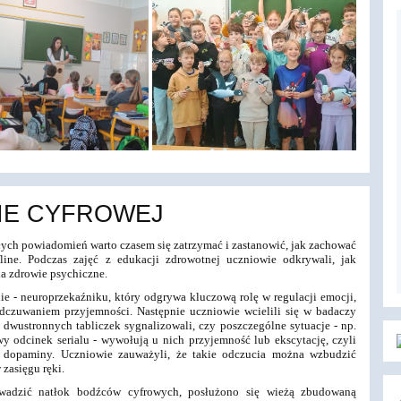
NIE CYFROWEJ
ych powiadomień warto czasem się zatrzymać i zastanowić, jak zachować
ine. Podczas zajęć z edukacji zdrowotnej uczniowie odkrywali, jak
a zdrowie psychiczne.
e - neuroprzekaźniku, który odgrywa kluczową rolę w regulacji emocji,
dczuwaniem przyjemności. Następnie uczniowie wcielili się w badaczy
wustronnych tabliczek sygnalizowali, czy poszczególne sytuacje - np.
 odcinek serialu - wywołują u nich przyjemność lub ekscytację, czyli
 dopaminy. Uczniowie zauważyli, że takie odczucia można wzbudzić
 zasięgu ręki.
adzić natłok bodźców cyfrowych, posłużono się wieżą zbudowaną