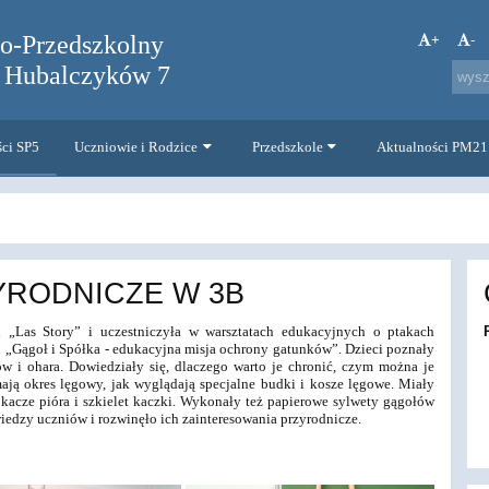
no-Przedszkolny
+
-
. Hubalczyków 7
ści SP5
Uczniowie i Rodzice
Przedszkole
Aktualności PM21
YRODNICZE W 3B
ji „Las Story” i uczestniczyła w warsztatach edukacyjnych o ptakach
 „Gągoł i Spółka - edukacyjna misja ochrony gatunków”. Dzieci poznały
w i ohara. Dowiedziały się, dlaczego warto je chronić, czym można je
ają okres lęgowy, jak wyglądają specjalne budki i kosze lęgowe. Miały
kacze pióra i szkielet kaczki. Wykonały też papierowe sylwety gągołów
iedzy uczniów i rozwinęło ich zainteresowania przyrodnicze.