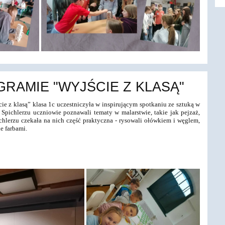
GRAMIE "WYJŚCIE Z KLASĄ"
e z klasą” klasa 1c uczestniczyła w inspirującym spotkaniu ze sztuką w
chlerzu uczniowie poznawali tematy w malarstwie, takie jak pejzaż,
hlerzu czekała na nich część praktyczna - rysowali ołówkiem i węglem,
e farbami.