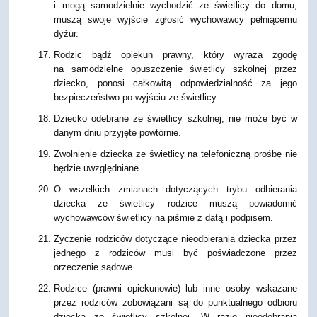
i mogą samodzielnie wychodzić ze świetlicy do domu,
muszą swoje wyjście zgłosić wychowawcy pełniącemu
dyżur.
Rodzic bądź opiekun prawny, który wyraża zgodę
na samodzielne opuszczenie świetlicy szkolnej przez
dziecko, ponosi całkowitą odpowiedzialność za jego
bezpieczeństwo po wyjściu ze świetlicy.
Dziecko odebrane ze świetlicy szkolnej, nie może być w
danym dniu przyjęte powtórnie.
Zwolnienie dziecka ze świetlicy na telefoniczną prośbę nie
będzie uwzględniane.
O wszelkich zmianach dotyczących trybu odbierania
dziecka ze świetlicy rodzice muszą powiadomić
wychowawców świetlicy na piśmie z datą i podpisem.
Życzenie rodziców dotyczące nieodbierania dziecka przez
jednego z rodziców musi być poświadczone przez
orzeczenie sądowe.
Rodzice (prawni opiekunowie) lub inne osoby wskazane
przez rodziców zobowiązani są do punktualnego odbioru
dziecka ze świetlicy szkolnej. W razie nieodebrania