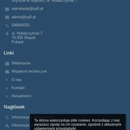
Gryfitów w Słupsku, ul. Hubalczyków 7
sekretariat@sp5.pl
admin@sp5.pl
598404201
ul. Hubalczyków 7
76-200 Słupsk
Poland
Linki
Webmaster
Wsparcie techniczne
O nas
Kontakt
Aktualności
Nagłówek
Informacje o dostępności
Ta strona wykorzystuje pliki cookies. Korzystając z niej 
wyrażasz zgodę na ich używanie, zgodnie z aktualnymi 
Informacje prawne
ustawieniami przeglądarki.
