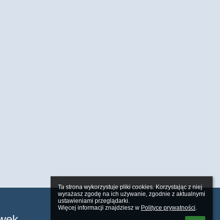
Ta strona wykorzystuje pliki cookies. Korzystając z niej 
wyrażasz zgodę na ich używanie, zgodnie z aktualnymi 
ustawieniami przeglądarki.

Więcej informacji znajdziesz w 
Polityce prywatności
.
wek