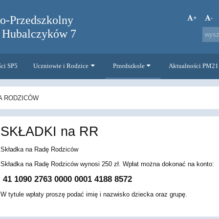
no-Przedszkolny
+
-
. Hubalczyków 7
ści SP5
Uczniowie i Rodzice
Przedszkole
Aktualności PM21
A RODZICÓW
SKŁADKI na RR
Składka na Radę Rodziców
Składka na Radę Rodziców wynosi 250 zł. Wpłat można dokonać na konto:
41 1090 2763 0000 0001 4188 8572
W tytule wpłaty proszę podać imię i nazwisko dziecka oraz grupę.