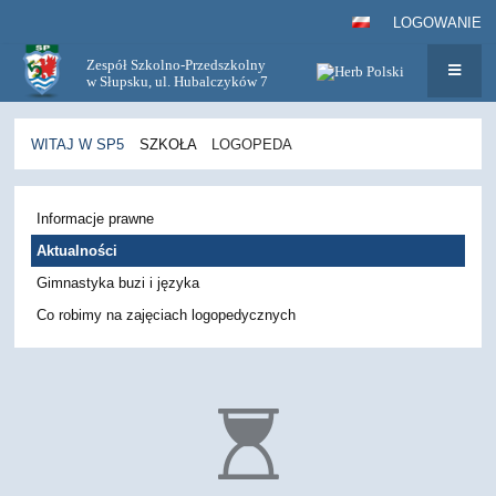
LOGOWANIE
Zespół Szkolno-Przedszkolny
w Słupsku, ul. Hubalczyków 7
WITAJ W SP5
SZKOŁA
LOGOPEDA
LOGOPEDA
Informacje prawne
Aktualności
Gimnastyka buzi i języka
Co robimy na zajęciach logopedycznych