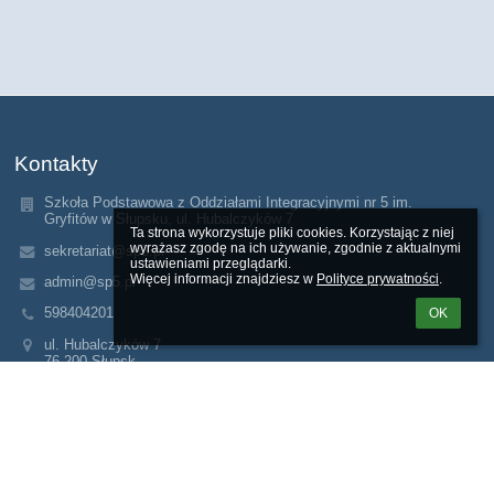
Kontakty
Szkoła Podstawowa z Oddziałami Integracyjnymi nr 5 im.
Gryfitów w Słupsku, ul. Hubalczyków 7
Ta strona wykorzystuje pliki cookies. Korzystając z niej 
wyrażasz zgodę na ich używanie, zgodnie z aktualnymi 
sekretariat@sp5.pl
ustawieniami przeglądarki.

Więcej informacji znajdziesz w 
Polityce prywatności
.
admin@sp5.pl
598404201
OK
ul. Hubalczyków 7
76-200 Słupsk
Poland
Linki
Webmaster
Wsparcie techniczne