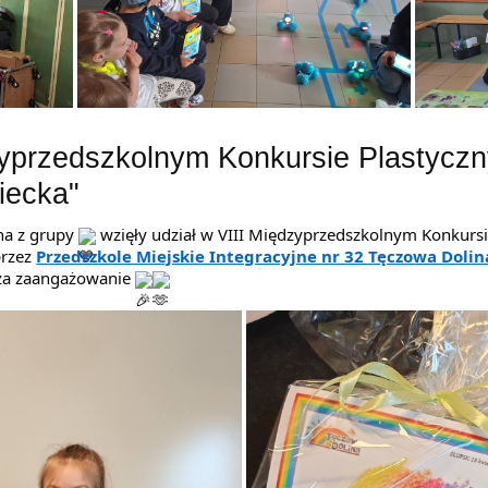
zyprzedszkolnym Konkursie Plastycz
iecka"
a z grupy 
 wzięły udział w VIII Międzyprzedszkolnym Konkursi
rzez 
Przedszkole Miejskie Integracyjne nr 32 Tęczowa Doli
 za zaangażowanie 