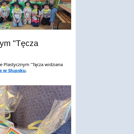
nym "Tęcza
e Plastycznym "Tęcza widziana 
na w Słupsku
. 