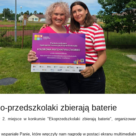
-przedszkolaki zbierają baterie
 2. miejsce w konkursie "Ekoprzedszkolaki zbierają baterie", organizow
 wspaniałe Panie, które wręczyły nam nagrodę w postaci ekranu multimedialn