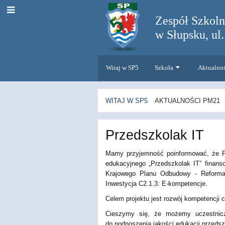
Zespół Szkol
w Słupsku, ul
Witaj w SP5
Szkoła
Aktualno
WITAJ W SP5
AKTUALNOŚCI PM21
Aktualności
Przedszkolak IT
PM21
Mamy przyjemność poinformować, że Pr
edukacyjnego „Przedszkolak IT” finan
Krajowego Planu Odbudowy - Reforma: 
Inwestycja C2.1.3: E-kompetencje.
Celem projektu jest rozwój kompetencji
Cieszymy się, że możemy uczestniczy
do podnoszenia jakości edukacji przedsz