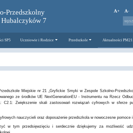
no-Przedszkolny
+
-
. Hubalczyków 7
ści SP5
Uczniowie i Rodzice
Przedszkole
Aktualności PM21
zedszkole Miejskie nr 21 „Gryfickie Smyki w Zespole Szkolno-Przedszkol
sowanego ze środków UE NextGenerationEU - Instrumentu na Rzecz Odbu
C2.1: Zwiększenie skali zastosowań rozwiązań cyfrowych w sferze pub
 cyfrowych nauczycieli oraz doposażenie przedszkola w nowoczesne pomoce i 
ć w tym przedsięwzięciu i serdecznie dziękujemy za możliwość udzia
kolnej.